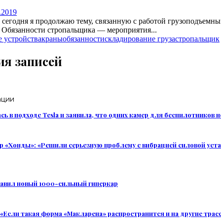
.2019
, сегодня я продолжаю тему, связанную с работой грузоподъемны
 Обязанности стропальщика — мероприятия...
 устройства
краны
обязанности
складирование груза
стропальщик
ия записей
ации
ь в подходе Tesla и заявила, что одних камер для беспилотников 
 «Хонды»: «Решили серьезную проблему с вибрацией силовой уста
тавил новый 1000-сильный гиперкар
«Если такая форма «Макларена» распространится и на другие трас