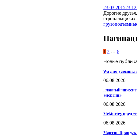
23.03.2015
23.12
Дорогие друзья
стропальщиках.
грузоподъемные
Пагинац
1
2
…
6
Новые публик
Waymo усомнилас
06.08.2026
Главный инженер
энергии»
06.08.2026
McMurtry предс
06.08.2026
Мартин Брандл: 