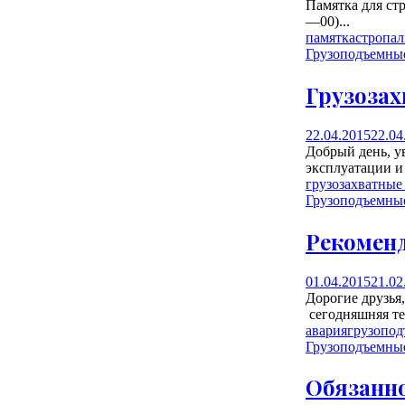
Памятка для ст
—00)...
памятка
стропа
Грузоподъемны
Грузозах
22.04.2015
22.04
Добрый день, у
эксплуатации и 
грузозахватные
Грузоподъемны
Рекомен
01.04.2015
21.02
Дорогие друзья
сегодняшняя те
авария
грузопод
Грузоподъемны
Обязанн