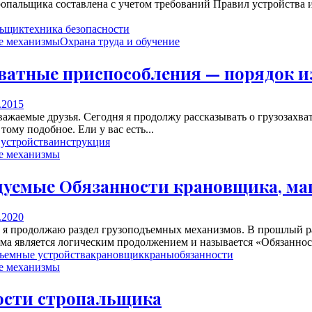
ропальщика составлена с учетом требований Правил устройства 
льщик
техника безопасности
е механизмы
Охрана труда и обучение
ватные приспособления — порядок и
.2015
важаемые друзья. Сегодня я продолжу рассказывать о грузозахва
тому подобное. Ели у вас есть...
 устройства
инструкция
е механизмы
дуемые
Обязанности крановщика, ма
.2020
, я продолжаю раздел грузоподъемных механизмов. В прошлый р
ма является логическим продолжением и называется «Обязанност
ъемные устройства
крановщик
краны
обязанности
е механизмы
ости стропальщика