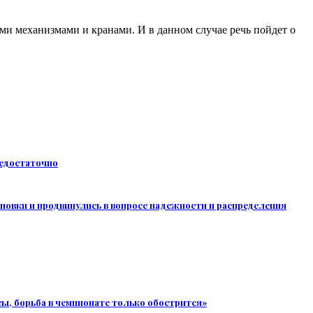
ми механизмами и кранами. И в данном случае речь пойдет о
недостаточно
новки и продвинулись в вопросе надежности и распределения
сы, борьба в чемпионате только обострится»