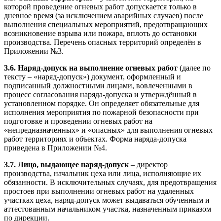
которой проведение огневых работ допускается только в
дневное время (за исключением аварийных случаев) после
выполнения специальных мероприятий, предотвращающих
возникновение взрыва или пожара, вплоть до остановки
производства. Перечень опасных территорий определён в
Приложении №3.
3.6. Наряд-допуск на выполнение огневых работ
(далее по
тексту – «наряд-допуск») документ, оформленный и
подписанный должностными лицами, вовлеченными в
процесс согласования наряда-допуска и утверждённый в
установленном порядке. Он определяет обязательные для
исполнения мероприятия по пожарной безопасности при
подготовке и проведении огневых работ на
«непредназначенных» и «опасных» для выполнения огневых
работ территориях и объектах. Форма наряда-допуска
приведена в Приложении №4.
3.7. Лицо, выдающее наряд-допуск
– директор
производства, начальник цеха или лица, исполняющие их
обязанности. В исключительных случаях, для предотвращения
простоев при выполнении огневых работ на удаленных
участках цеха, наряд-допуск может выдаваться обученным и
аттестованным начальником участка, назначенным приказом
по дирекции.