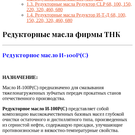
1.3.
Редукторные масла Редуктор CLP 68, 100, 150,
220, 320, 460, 680
1.4.
Редукторные масла Редуктор И-Т-Д 68, 100,
150, 220, 320, 460, 680
Редукторные масла фирмы ТНК
Редукторное масло И-100Р(С)
НАЗНАЧЕНИЕ:
Масло И-100Р(С) предназначено для смазывания
тяжелонагруженных зубчатых передач прокатных станов
отечественного производства.
Редукторное масло И-100Р(С)
представляет собой
композицию высококачественных базовых масел глубокой
очистки остаточного и дистиллятного типа, произведенных
из сернистой нефти, содержащую присадки, улучшающие
противоизносные и вязкостно-температурные свойства.