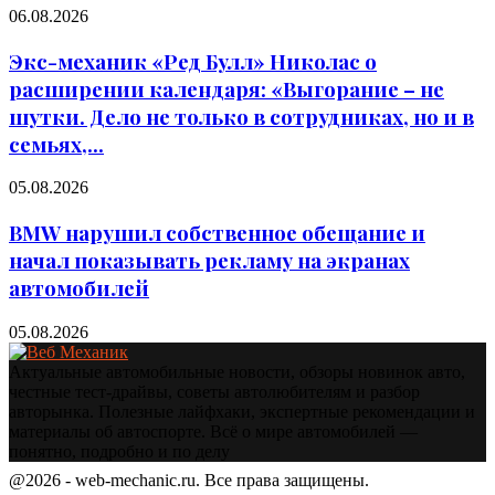
06.08.2026
Экс-механик «Ред Булл» Николас о
расширении календаря: «Выгорание – не
шутки. Дело не только в сотрудниках, но и в
семьях,...
05.08.2026
BMW нарушил собственное обещание и
начал показывать рекламу на экранах
автомобилей
05.08.2026
Актуальные автомобильные новости, обзоры новинок авто,
честные тест‑драйвы, советы автолюбителям и разбор
авторынка. Полезные лайфхаки, экспертные рекомендации и
материалы об автоспорте. Всё о мире автомобилей —
понятно, подробно и по делу
@2026 - web-mechanic.ru. Все права защищены.