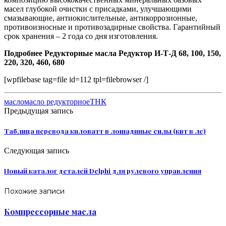
масел глубокой очистки с присадками, улучшающими
смазывающие, антиокислительные, антикоррозионные,
противоизносные и противозадирные свойства. Гарантийный
срок хранения – 2 года со дня изготовления.
Подробнее Редукторные масла Редуктор И-Т-Д 68, 100, 150,
220, 320, 460, 680
[wpfilebase tag=file id=112 tpl=filebrowser /]
масло
масло редукторное
ТНК
Предыдущая запись
Таблица перевода киловатт в лошадиные силы (квт в лс)
Следующая запись
Новый каталог деталей Delphi для рулевого управления
Похожие записи
Компрессорные масла